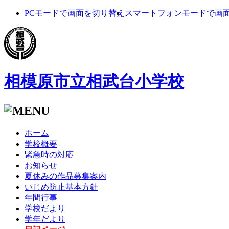
PCモードで画面を切り替え
スマートフォンモードで画
相模原市立相武台小学校
ホーム
学校概要
緊急時の対応
お知らせ
夏休みの作品募集案内
いじめ防止基本方針
年間行事
学校だより
学年だより