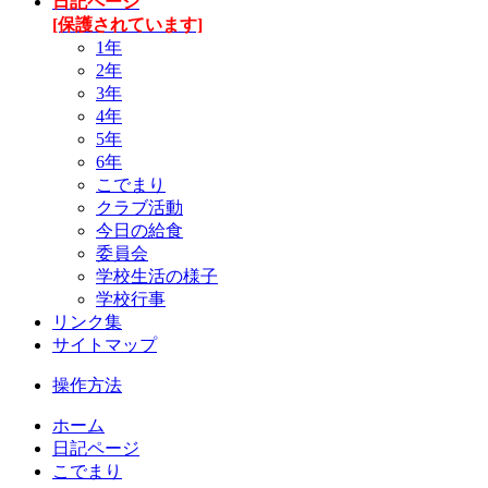
日記ページ
[保護されています]
1年
2年
3年
4年
5年
6年
こでまり
クラブ活動
今日の給食
委員会
学校生活の様子
学校行事
リンク集
サイトマップ
操作方法
ホーム
日記ページ
こでまり