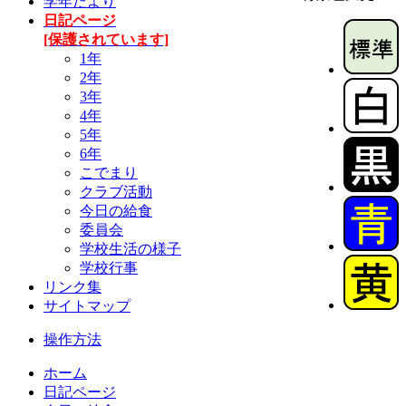
学年だより
日記ページ
[保護されています]
1年
2年
3年
4年
5年
6年
こでまり
クラブ活動
今日の給食
委員会
学校生活の様子
学校行事
リンク集
サイトマップ
操作方法
ホーム
日記ページ