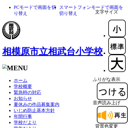
PCモードで画面を切
スマートフォンモードで画面を
文字サイズ
り替え
切り替え
相模原市立相武台小学校
ふりがな表示
ホーム
学校概要
緊急時の対応
お知らせ
音声読み上げ
夏休みの作品募集案内
いじめ防止基本方針
年間行事
学校だより
背景色変更